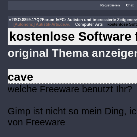
Registrieren
Chat
=?ISO-8859-1?Q?Forum f=FCr Autisten und interessierte Zeitgeno
[Autonom:] Autistik-Arts.de.vu
Computer Arts
kostenlose Soft
kostenlose Software f
original Thema anzeige
cave
welche Freeware benutzt Ihr?
Gimp ist nicht so mein Ding, i
von Freeware