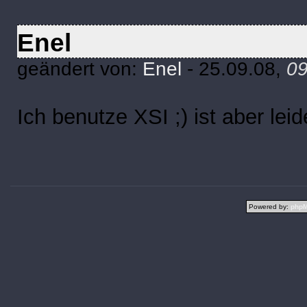
Enel
geändert von:
Enel
- 25.09.08,
09
Ich benutze XSI ;) ist aber leid
Powered by:
php