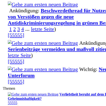
Ankündigung:
Beschwerdethread für Nutze
von Verstößen gegen die neue
Antidiskriminierungsregelung in grünen Be
1
2
3
4
...
letzte Seite
)
[55555]
Ankündigun
Serienbeiträge vermeiden und maßvoll zitie
letzte Seite
)
[55555]
Wichtig:
Ne
Unterforum
[55555]
Themen
Verliebtheit beruht auf dem
Geheimnishaftigkeit?
55555