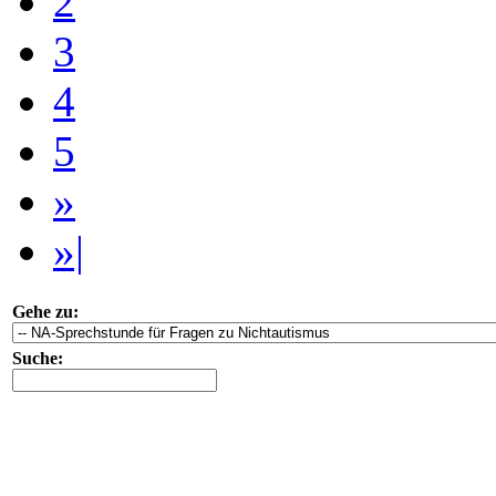
2
3
4
5
»
»|
Gehe zu:
Suche: