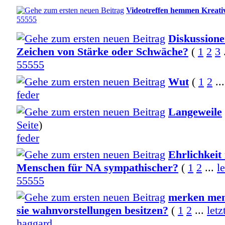
Videotreffen hemmen Kreativ
55555
Diskussione
Zeichen von Stärke oder Schwäche?
(
1
2
3
55555
Wut
(
1
2
..
feder
Langeweile
Seite
)
feder
Ehrlichkeit
Menschen für NA sympathischer?
(
1
2
...
l
55555
merken men
sie wahnvorstellungen besitzen?
(
1
2
...
letz
haggard