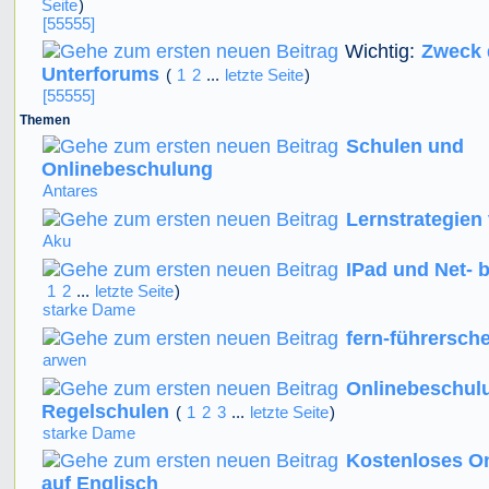
Seite
)
[55555]
Wichtig:
Zweck 
Unterforums
(
1
2
...
letzte Seite
)
[55555]
Themen
Schulen und
Onlinebeschulung
Antares
Lernstrategien
Aku
IPad und Net- 
1
2
...
letzte Seite
)
starke Dame
fern-führersch
arwen
Onlinebeschul
Regelschulen
(
1
2
3
...
letzte Seite
)
starke Dame
Kostenloses O
auf Englisch