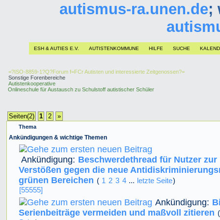
autismus-ra.unen.de
;
autism
ESH & AUTIES E.V.
AUTISTENKOMMUNE
HILFE
SUCHE
KALEN
=?ISO-8859-1?Q?Forum f=FCr Autisten und interessierte Zeitgenossen?=
Sonstige Forenbereiche
Autistenkooperative
Onlineschule für Austausch zu Schulstoff autistischer Schüler
Seiten(2)
1
2
»
Thema
Ankündigungen & wichtige Themen
Ankündigung:
Beschwerdethread für Nutzer zur
Verstößen gegen die neue Antidiskriminierungs
grünen Bereichen
(
1
2
3
4
...
letzte Seite
)
[55555]
Ankündigung:
Bi
Serienbeiträge vermeiden und maßvoll zitieren
(