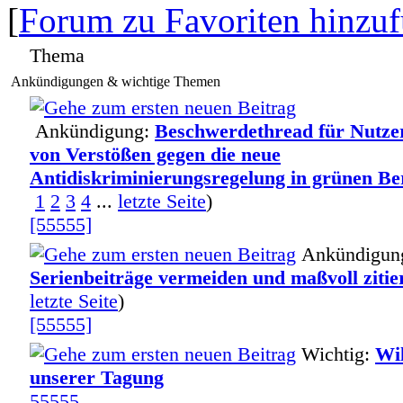
[
Forum zu Favoriten hinzu
Thema
Ankündigungen & wichtige Themen
Ankündigung:
Beschwerdethread für Nutze
von Verstößen gegen die neue
Antidiskriminierungsregelung in grünen Be
1
2
3
4
...
letzte Seite
)
[55555]
Ankündigun
Serienbeiträge vermeiden und maßvoll zitie
letzte Seite
)
[55555]
Wichtig:
Wi
unserer Tagung
55555