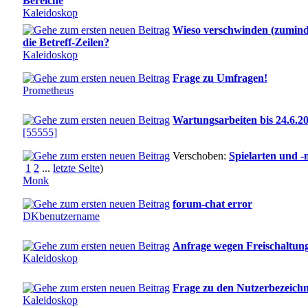
Bereiche
Kaleidoskop
Wieso verschwinden (zumind
die Betreff-Zeilen?
Kaleidoskop
Frage zu Umfragen!
Prometheus
Wartungsarbeiten bis 24.6.2
[55555]
Verschoben:
Spielarten und -m
1
2
...
letzte Seite
)
Monk
forum-chat error
DKbenutzername
Anfrage wegen Freischaltun
Kaleidoskop
Frage zu den Nutzerbezeich
Kaleidoskop