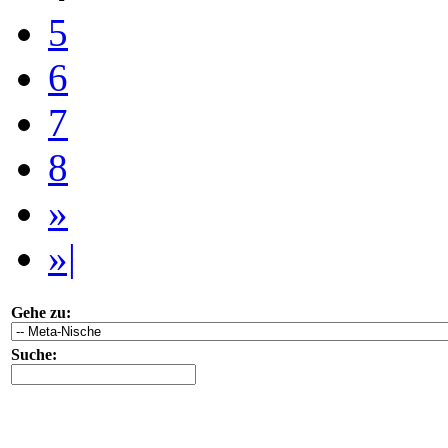
5
6
7
8
»
»|
Gehe zu:
Suche: