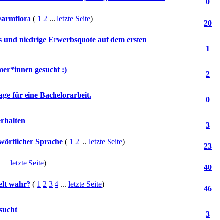
0
Darmflora
(
1
2
...
letzte Seite
)
20
 und niedrige Erwerbsquote auf dem ersten
1
hmer*innen gesucht :)
2
ge für eine Bachelorarbeit.
0
rhalten
3
wörtlicher Sprache
(
1
2
...
letzte Seite
)
23
4
...
letzte Seite
)
40
elt wahr?
(
1
2
3
4
...
letzte Seite
)
46
sucht
3