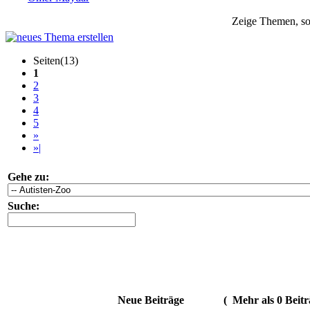
Zeige Themen, sor
Seiten(13)
1
2
3
4
5
»
»|
Gehe zu:
Suche:
Neue Beiträge
(
Mehr als 0 Beitr