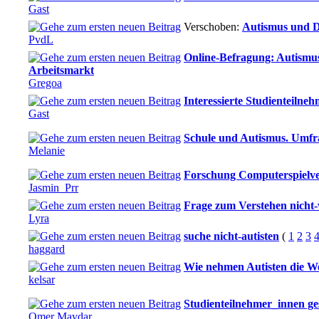
Gast
Verschoben:
Autismus und 
PvdL
Online-Befragung: Autismus
Arbeitsmarkt
Gregoa
Interessierte Studienteilne
Gast
Schule und Autismus. Umfra
Melanie
Forschung Computerspielve
Jasmin_Prr
Frage zum Verstehen nicht-
Lyra
suche nicht-autisten
(
1
2
3
haggard
Wie nehmen Autisten die W
kelsar
Studienteilnehmer_innen ge
Omer Maydar