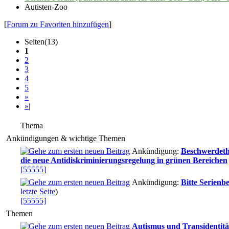
Autisten-Zoo
[
Forum zu Favoriten hinzufügen
]
Seiten(13)
1
2
3
4
5
»
»|
Thema
Ankündigungen & wichtige Themen
Ankündigung:
Beschwerdeth
die neue Antidiskriminierungsregelung in grünen Bereichen
[55555]
Ankündigung:
Bitte Serienb
letzte Seite
)
[55555]
Themen
Autismus und Transidentitä