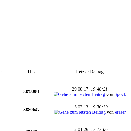
en
Hits
Letzter Beitrag
29.08.17,
19:40:21
3678881
von
Spock
13.03.13,
19:30:19
3880647
von
eraser
12.01.26,
17:17:06