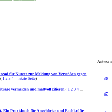
Antwort
read für Nutzer zur Meldung von Verstößen gegen
(
1
2
3
4
...
letzte Seite
)
36
eiträge vermeiden und maßvoll zitieren
(
1
2
3
4
...
47
t. Ein Praxisbuch für Angehörige und Fachkräfte