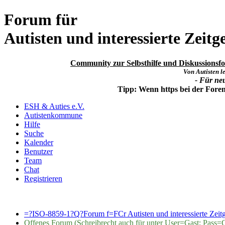
Forum für
Autisten und interessierte Zeitg
Community zur Selbsthilfe und Diskussionsfor
Von Autisten le
- Für ne
Tipp: Wenn https bei der For
ESH & Auties e.V.
Autistenkommune
Hilfe
Suche
Kalender
Benutzer
Team
Chat
Registrieren
=?ISO-8859-1?Q?Forum f=FCr Autisten und interessierte Zeit
Offenes Forum (Schreibrecht auch für unter User=Gast; Pass=G