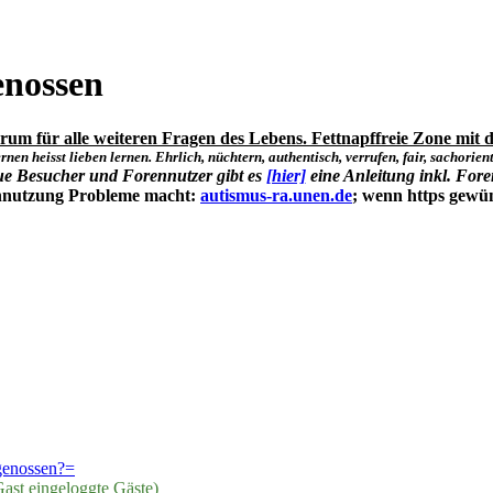
enossen
um für alle weiteren Fragen des Lebens. Fettnapffreie Zone mit d
rnen heisst lieben lernen. Ehrlich, nüchtern, authentisch, verrufen, fair, sachorienti
ue Besucher und Forennutzer gibt es
[hier]
eine Anleitung inkl. Fore
ennutzung Probleme macht:
autismus-ra.unen.de
; wenn https gewü
genossen?=
ast eingeloggte Gäste)