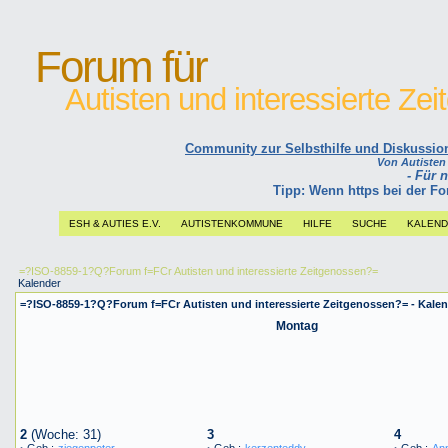
Forum für
Autisten und interessierte Ze
Community zur Selbsthilfe und Diskussions
Von Autisten l
- Für 
Tipp: Wenn https bei der 
ESH & AUTIES E.V.
AUTISTENKOMMUNE
HILFE
SUCHE
KALEN
=?ISO-8859-1?Q?Forum f=FCr Autisten und interessierte Zeitgenossen?=
Kalender
=?ISO-8859-1?Q?Forum f=FCr Autisten und interessierte Zeitgenossen?= - Kalen
Montag
2
(Woche: 31)
3
4
·
Geb.:
ziegenpeter
·
Geb.:
kerzenteddy
·
Geb.:
An