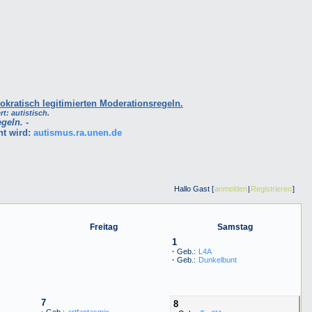
okratisch legitimierten Moderationsregeln.
rt: autistisch.
geln. -
ht wird:
autismus.ra.unen.de
Hallo Gast [
anmelden
|
Registrieren
]
Freitag
Samstag
1
·
Geb.:
L4A
·
Geb.:
Dunkelbunt
7
8
·
Geb.:
artfantasmic