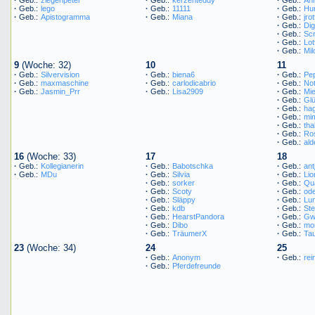
·
Geb.:
lego
·
Geb.:
11111
·
Geb.:
Hu
·
Geb.:
Apistogramma
·
Geb.:
Miana
·
Geb.:
jrot
·
Geb.:
Dig
·
Geb.:
Scr
·
Geb.:
Lot
·
Geb.:
Milo
9
(Woche: 32)
10
11
·
Geb.:
Silvervision
·
Geb.:
biena6
·
Geb.:
Pe
·
Geb.:
maxmaschine
·
Geb.:
carlodicabrio
·
Geb.:
No
·
Geb.:
Jasmin_Prr
·
Geb.:
Lisa2909
·
Geb.:
Mi
·
Geb.:
Gl
·
Geb.:
ha
·
Geb.:
mi
·
Geb.:
thal
·
Geb.:
Ro
·
Geb.:
ald
16
(Woche: 33)
17
18
·
Geb.:
Kollegianerin
·
Geb.:
Babotschka
·
Geb.:
ant
·
Geb.:
MDu
·
Geb.:
Silvia
·
Geb.:
Lio
·
Geb.:
sorker
·
Geb.:
Qu
·
Geb.:
Scoty
·
Geb.:
od
·
Geb.:
Släppy
·
Geb.:
Lu
·
Geb.:
kdb
·
Geb.:
Ste
·
Geb.:
HearstPandora
·
Geb.:
Gw
·
Geb.:
Dibo
·
Geb.:
mo
·
Geb.:
TräumerX
·
Geb.:
Ta
23
(Woche: 34)
24
25
·
Geb.:
Anonym
·
Geb.:
rei
·
Geb.:
Pferdefreunde