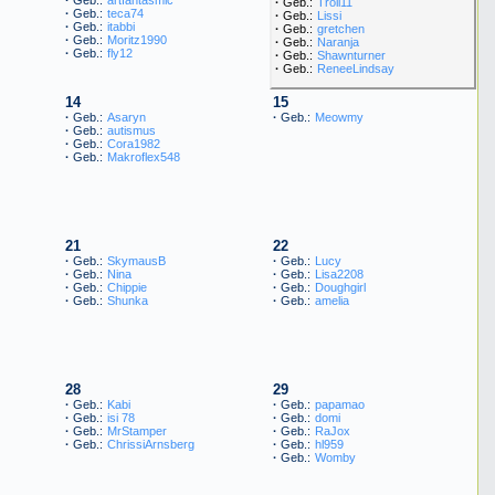
·
Geb.:
Troll11
·
Geb.:
teca74
·
Geb.:
Lissi
·
Geb.:
itabbi
·
Geb.:
gretchen
·
Geb.:
Moritz1990
·
Geb.:
Naranja
·
Geb.:
fly12
·
Geb.:
Shawnturner
·
Geb.:
ReneeLindsay
14
15
·
Geb.:
Asaryn
·
Geb.:
Meowmy
·
Geb.:
autismus
·
Geb.:
Cora1982
·
Geb.:
Makroflex548
21
22
·
Geb.:
SkymausB
·
Geb.:
Lucy
·
Geb.:
Nina
·
Geb.:
Lisa2208
·
Geb.:
Chippie
·
Geb.:
Doughgirl
·
Geb.:
Shunka
·
Geb.:
amelia
28
29
·
Geb.:
Kabi
·
Geb.:
papamao
·
Geb.:
isi 78
·
Geb.:
domi
·
Geb.:
MrStamper
·
Geb.:
RaJox
·
Geb.:
ChrissiArnsberg
·
Geb.:
hl959
·
Geb.:
Womby