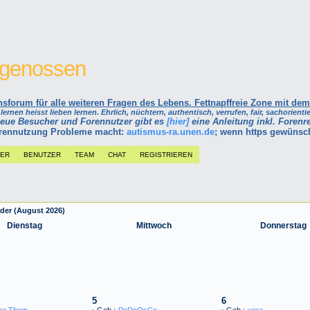
itgenossen
forum für alle weiteren Fragen des Lebens. Fettnapffreie Zone mit dem
ernen heisst lieben lernen. Ehrlich, nüchtern, authentisch, verrufen, fair, sachorientie
neue Besucher und Forennutzer gibt es
[hier]
eine Anleitung inkl. Forenre
Forennutzung Probleme macht:
autismus-ra.unen.de
; wenn https gewünsc
DER
BENUTZER
TEAM
CHAT
REGISTRIEREN
der (August 2026)
Dienstag
Mittwoch
Donnerstag
5
6
ne Thom.
·
Geb.:
PeRnOsCo
·
Geb.:
vera