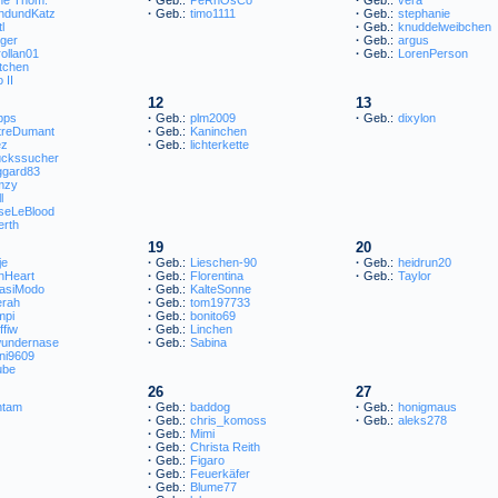
ndundKatz
·
Geb.:
timo1111
·
Geb.:
stephanie
tl
·
Geb.:
knuddelweibchen
ger
·
Geb.:
argus
ollan01
·
Geb.:
LorenPerson
tchen
 II
12
13
pps
·
Geb.:
plm2009
·
Geb.:
dixylon
treDumant
·
Geb.:
Kaninchen
ez
·
Geb.:
lichterkette
ückssucher
ggard83
mzy
l
seLeBlood
erth
19
20
je
·
Geb.:
Lieschen-90
·
Geb.:
heidrun20
nHeart
·
Geb.:
Florentina
·
Geb.:
Taylor
asiModo
·
Geb.:
KalteSonne
erah
·
Geb.:
tom197733
mpi
·
Geb.:
bonito69
ffiw
·
Geb.:
Linchen
undernase
·
Geb.:
Sabina
ni9609
ube
26
27
ntam
·
Geb.:
baddog
·
Geb.:
honigmaus
·
Geb.:
chris_komoss
·
Geb.:
aleks278
·
Geb.:
Mimi
·
Geb.:
Christa Reith
·
Geb.:
Figaro
·
Geb.:
Feuerkäfer
·
Geb.:
Blume77