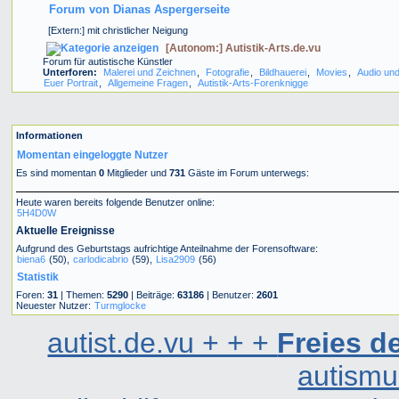
Forum von Dianas Aspergerseite
[Extern:] mit christlicher Neigung
[Autonom:] Autistik-Arts.de.vu
Forum für autistische Künstler
Unterforen:
Malerei und Zeichnen
,
Fotografie
,
Bildhauerei
,
Movies
,
Audio und
Euer Portrait
,
Allgemeine Fragen
,
Autistik-Arts-Forenknigge
Informationen
Momentan eingeloggte Nutzer
Es sind momentan
0
Mitglieder und
731
Gäste im Forum unterwegs:
Heute waren bereits folgende Benutzer online:
5H4D0W
Aktuelle Ereignisse
Aufgrund des Geburtstags aufrichtige Anteilnahme der Forensoftware:
biena6
(50),
carlodicabrio
(59),
Lisa2909
(56)
Statistik
Foren:
31
| Themen:
5290
| Beiträge:
63186
| Benutzer:
2601
Neuester Nutzer:
Turmglocke
autist.de.vu + + +
Freies 
autismu