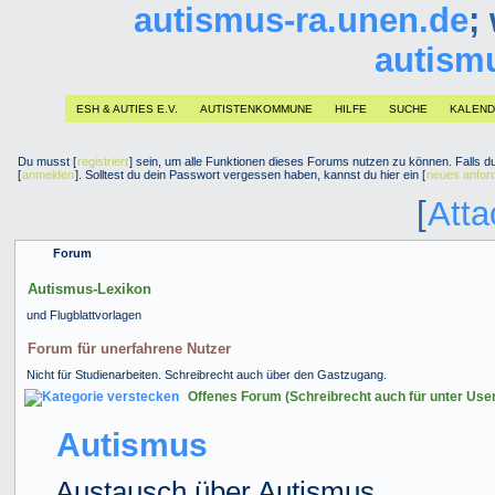
autismus-ra.unen.de
;
autism
ESH & AUTIES E.V.
AUTISTENKOMMUNE
HILFE
SUCHE
KALEN
Du musst [
registriert
] sein, um alle Funktionen dieses Forums nutzen zu können. Falls du 
[
anmelden
]. Solltest du dein Passwort vergessen haben, kannst du hier ein [
neues anfor
[
Att
Forum
Autismus-Lexikon
und Flugblattvorlagen
Forum für unerfahrene Nutzer
Nicht für Studienarbeiten. Schreibrecht auch über den Gastzugang.
Offenes Forum (Schreibrecht auch für unter Use
Autismus
Austausch über Autismus