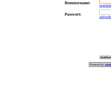
Benutzername:
registr
Passwort:
anford
Ausführzei
Powered by:
php