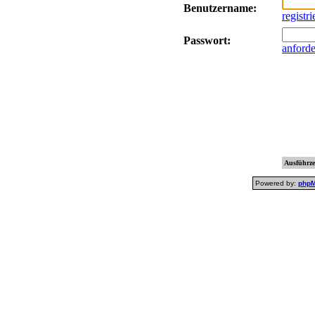
Benutzername:
registr
Passwort:
anford
Ausführzei
Powered by:
php