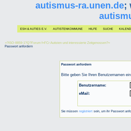
autismus-ra.unen.de
;
autism
ESH & AUTIES E.V.
AUTISTENKOMMUNE
HILFE
SUCHE
KALEN
=?ISO-8859-1?Q?Forum f=FCr Autisten und interessierte Zeitgenossen?=
Passwort anfordern
Passwort anfordern
Bitte geben Sie Ihren Benutzernamen ein
Benutzername:
eMail:
Sie müssen
registriert
sein, um ihr Passwort anf