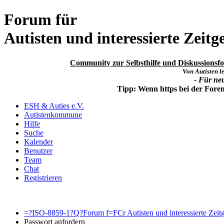
Forum für
Autisten und interessierte Zeitg
Community zur Selbsthilfe und Diskussionsfor
Von Autisten le
- Für ne
Tipp: Wenn https bei der For
ESH & Auties e.V.
Autistenkommune
Hilfe
Suche
Kalender
Benutzer
Team
Chat
Registrieren
=?ISO-8859-1?Q?Forum f=FCr Autisten und interessierte Zeit
Passwort anfordern