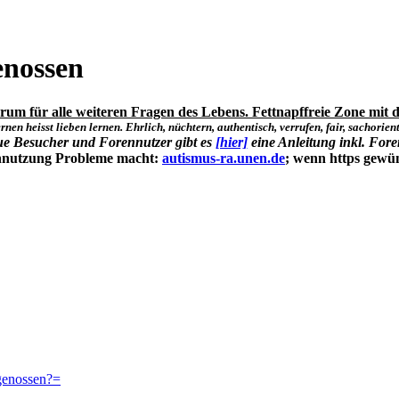
enossen
um für alle weiteren Fragen des Lebens. Fettnapffreie Zone mit d
rnen heisst lieben lernen. Ehrlich, nüchtern, authentisch, verrufen, fair, sachorienti
ue Besucher und Forennutzer gibt es
[hier]
eine Anleitung inkl. Fore
ennutzung Probleme macht:
autismus-ra.unen.de
; wenn https gewü
genossen?=