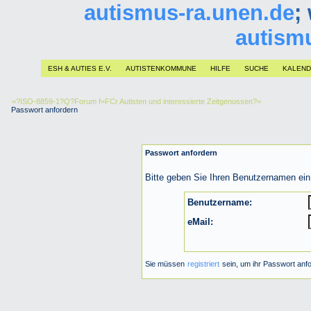
autismus-ra.unen.de
;
autism
ESH & AUTIES E.V.
AUTISTENKOMMUNE
HILFE
SUCHE
KALEN
=?ISO-8859-1?Q?Forum f=FCr Autisten und interessierte Zeitgenossen?=
Passwort anfordern
Passwort anfordern
Bitte geben Sie Ihren Benutzernamen ein
Benutzername:
eMail:
Sie müssen
registriert
sein, um ihr Passwort anf