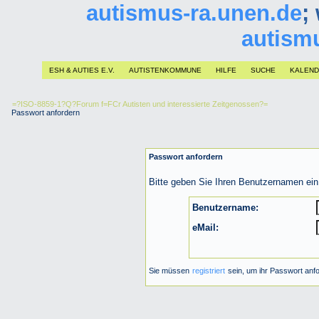
autismus-ra.unen.de
;
autism
ESH & AUTIES E.V.
AUTISTENKOMMUNE
HILFE
SUCHE
KALEN
=?ISO-8859-1?Q?Forum f=FCr Autisten und interessierte Zeitgenossen?=
Passwort anfordern
Passwort anfordern
Bitte geben Sie Ihren Benutzernamen ein
Benutzername:
eMail:
Sie müssen
registriert
sein, um ihr Passwort anf