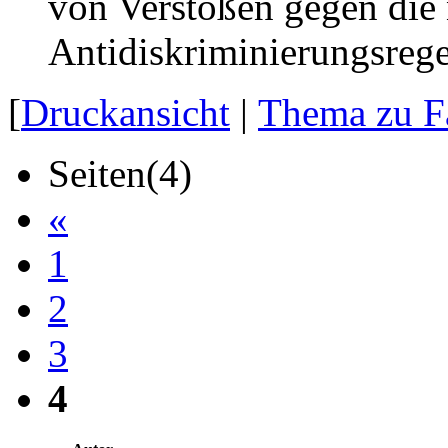
von Verstößen gegen die
Antidiskriminierungsreg
[
Druckansicht
|
Thema zu F
Seiten(4)
«
1
2
3
4