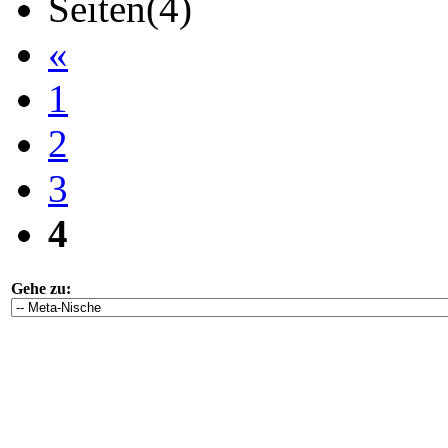
Seiten(4)
«
1
2
3
4
Gehe zu: