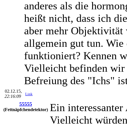
anderes als die hormong
heißt nicht, dass ich di
aber mehr Objektivitä
allgemein gut tun. Wie
funktioniert? Kennen wi
Vielleicht befinden wir
Befreiung des "Ichs" is
02.12.15,
Link
22:16:09
55555
Ein interessanter
(Fettnäpfchendetektor)
Vielleicht würden