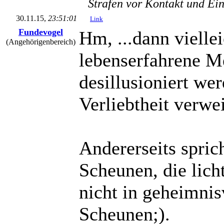
Strafen vor Kontakt und Ei
30.11.15,
23:51:01
Link
Fundevogel
Hm, ...dann vielle
(Angehörigenbereich)
lebenserfahrene 
desillusioniert we
Verliebtheit verwe
Andererseits spric
Scheunen, die lich
nicht in geheimnis
Scheunen;).