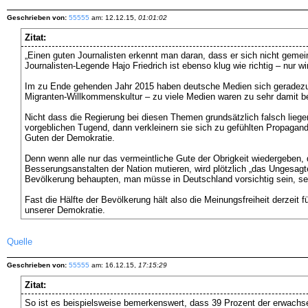
Geschrieben von:
55555
am: 12.12.15,
01:01:02
Zitat:
„Einen guten Journalisten erkennt man daran, dass er sich nicht gemei
Journalisten-Legende Hajo Friedrich ist ebenso klug wie richtig – nur w
Im zu Ende gehenden Jahr 2015 haben deutsche Medien sich geradezu l
Migranten-Willkommenskultur – zu viele Medien waren zu sehr damit befas
Nicht dass die Regierung bei diesen Themen grundsätzlich falsch lieg
vorgeblichen Tugend, dann verkleinern sie sich zu gefühlten Propagand
Guten der Demokratie.
Denn wenn alle nur das vermeintliche Gute der Obrigkeit wiedergeben, d
Besserungsanstalten der Nation mutieren, wird plötzlich „das Ungesag
Bevölkerung behaupten, man müsse in Deutschland vorsichtig sein, sei
Fast die Hälfte der Bevölkerung hält also die Meinungsfreiheit derzeit 
unserer Demokratie.
Quelle
Geschrieben von:
55555
am: 16.12.15,
17:15:29
Zitat:
So ist es beispielsweise bemerkenswert, dass 39 Prozent der erwachs