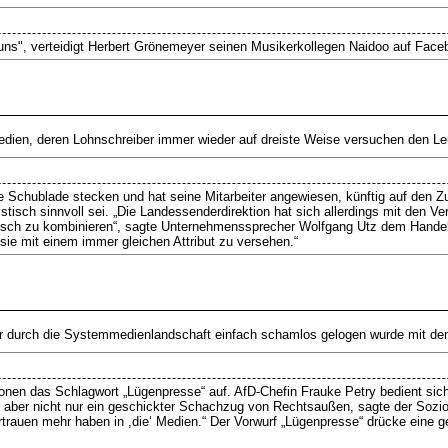
i uns", verteidigt Herbert Grönemeyer seinen Musikerkollegen Naidoo auf Face
dien, deren Lohnschreiber immer wieder auf dreiste Weise versuchen den Leut
ische Schublade stecken und hat seine Mitarbeiter angewiesen, künftig auf den
sch sinnvoll sei. „Die Landessenderdirektion hat sich allerdings mit den Ver
stisch zu kombinieren“, sagte Unternehmenssprecher Wolfgang Utz dem Handels
sie mit einem immer gleichen Attribut zu versehen.“
durch die Systemmedienlandschaft einfach schamlos gelogen wurde mit dem 
nen das Schlagwort „Lügenpresse“ auf. AfD-Chefin Frauke Petry bedient sich
ei aber nicht nur ein geschickter Schachzug von Rechtsaußen, sagte der Sozi
trauen mehr haben in ,die‘ Medien.“ Der Vorwurf „Lügenpresse“ drücke eine g