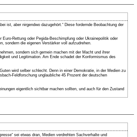
abei ist, aber nirgendwo dazugehört.“ Diese fordernde Beobachtung der
r Euro-Rettung oder Pegida-Beschimpfung oder Ukrainepolitik oder
en, sondern die eigenen Verstärker voll aufzudrehen.
ahrnehmen, sondern sich gemein machen mit der Macht und ihrer
ürdigkeit und Legitimation. Am Ende schadet der Konformismus des
 Guten wird selber schlecht. Denn in einer Demokratie, in der Medien zu
ensbach-Feldforschung unglaubliche 45 Prozent der deutschen
 Meinungen eigentlich sichtbar machen sollten, und auch für den Zustand
presse“ sei etwas dran, Medien verdrehten Sachverhalte und