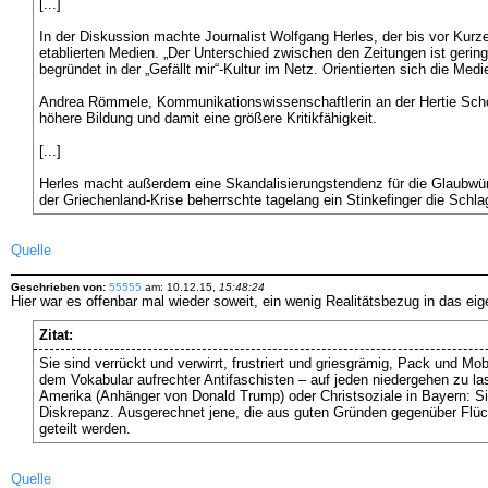
[...]
In der Diskussion machte Journalist Wolfgang Herles, der bis vor Kurz
etablierten Medien. „Der Unterschied zwischen den Zeitungen ist gerin
begründet in der „Gefällt mir“-Kultur im Netz. Orientierten sich die M
Andrea Römmele, Kommunikationswissenschaftlerin an der Hertie School 
höhere Bildung und damit eine größere Kritikfähigkeit.
[...]
Herles macht außerdem eine Skandalisierungstendenz für die Glaubwürd
der Griechenland-Krise beherrschte tagelang ein Stinkefinger die Schlag
Quelle
Geschrieben von:
55555
am: 10.12.15,
15:48:24
Hier war es offenbar mal wieder soweit, ein wenig Realitätsbezug in das eig
Zitat:
Sie sind verrückt und verwirrt, frustriert und griesgrämig, Pack und Mo
dem Vokabular aufrechter Antifaschisten – auf jeden niedergehen zu 
Amerika (Anhänger von Donald Trump) oder Christsoziale in Bayern: Sie al
Diskrepanz. Ausgerechnet jene, die aus guten Gründen gegenüber Flücht
geteilt werden.
Quelle