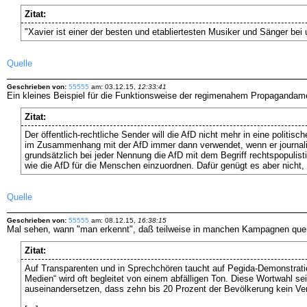
Zitat:
"Xavier ist einer der besten und etabliertesten Musiker und Sänger be
Quelle
Geschrieben von:
55555
am: 03.12.15,
12:33:41
Ein kleines Beispiel für die Funktionsweise der regimenahem Propagandame
Zitat:
Der öffentlich-rechtliche Sender will die AfD nicht mehr in eine polit
im Zusammenhang mit der AfD immer dann verwendet, wenn er journalisti
grundsätzlich bei jeder Nennung die AfD mit dem Begriff rechtspopuli
wie die AfD für die Menschen einzuordnen. Dafür genügt es aber nicht, 
Quelle
Geschrieben von:
55555
am: 08.12.15,
16:38:15
Mal sehen, wann "man erkennt", daß teilweise in manchen Kampagnen quer 
Zitat:
Auf Transparenten und in Sprechchören taucht auf Pegida-Demonstratio
Medien“ wird oft begleitet von einem abfälligen Ton. Diese Wortwahl s
auseinandersetzen, dass zehn bis 20 Prozent der Bevölkerung kein Ver