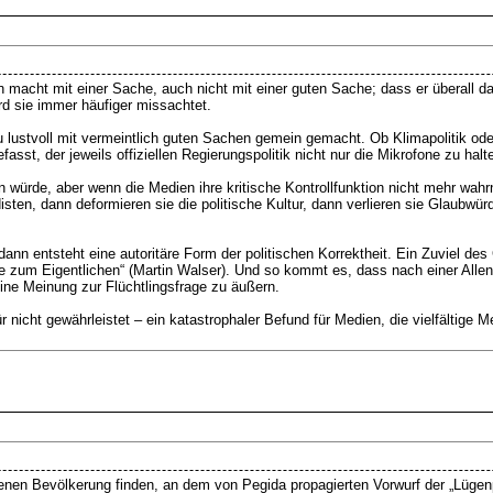
n macht mit einer Sache, auch nicht mit einer guten Sache; dass er überall d
ird sie immer häufiger missachtet.
ustvoll mit vermeintlich guten Sachen gemein gemacht. Ob Klimapolitik ode
st, der jeweils offiziellen Regierungspolitik nicht nur die Mikrofone zu halt
en würde, aber wenn die Medien ihre kritische Kontrollfunktion nicht mehr w
isten, dann deformieren sie die politische Kultur, dann verlieren sie Glaubw
ann entsteht eine autoritäre Form der politischen Korrektheit. Ein Zuviel des
te zum Eigentlichen“ (Martin Walser). Und so kommt es, dass nach einer All
ne Meinung zur Flüchtlingsfrage zu äußern.
für nicht gewährleistet – ein katastrophaler Befund für Medien, die vielfältige
enen Bevölkerung finden, an dem von Pegida propagierten Vorwurf der „Lügen