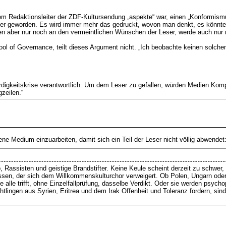
em Redaktionsleiter der ZDF-Kultursendung „aspekte“ war, einen „Konformismu
ger geworden. Es wird immer mehr das gedruckt, wovon man denkt, es könnte d
edien aber nur noch an den vermeintlichen Wünschen der Leser, werde auch nur 
of Governance, teilt dieses Argument nicht. „Ich beobachte keinen solchen E
igkeitskrise verantwortlich. Um dem Leser zu gefallen, würden Medien Kompl
zeilen.“
ene Medium einzuarbeiten, damit sich ein Teil der Leser nicht völlig abwendet
b, Rassisten und geistige Brandstifter. Keine Keule scheint derzeit zu schwer,
lassen, der sich dem Willkommenskulturchor verweigert. Ob Polen, Ungarn od
le trifft, ohne Einzelfallprüfung, dasselbe Verdikt. Oder sie werden psychopat
lingen aus Syrien, Eritrea und dem Irak Offenheit und Toleranz fordern, sind