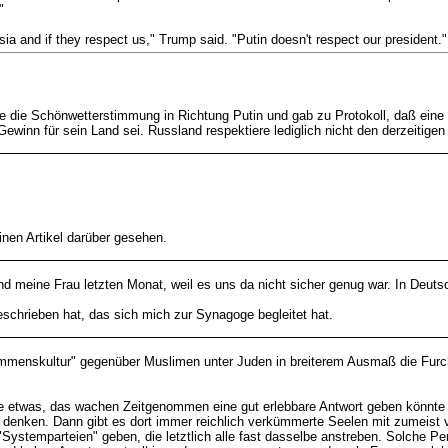
"
sia and if they respect us," Trump said. "Putin doesn't respect our president."
erte die Schönwetterstimmung in Richtung Putin und gab zu Protokoll, daß e
winn für sein Land sei. Russland respektiere lediglich nicht den derzeitigen
inen Artikel darüber gesehen.
 meine Frau letzten Monat, weil es uns da nicht sicher genug war. In Deutsch
chrieben hat, das sich mich zur Synagoge begleitet hat.
mmenskultur" gegenüber Muslimen unter Juden in breiterem Ausmaß die Furch
e etwas, das wachen Zeitgenommen eine gut erlebbare Antwort geben könnte a
" denken. Dann gibt es dort immer reichlich verkümmerte Seelen mit zumeist v
"Systemparteien" geben, die letztlich alle fast dasselbe anstreben. Solche P