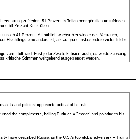
hterstattung zufrieden, 51 Prozent in Teilen oder gänzlich unzufrieden.
rend 58 Prozent Kritik üben.
tzt noch 41 Prozent. Allmählich wächst hier wieder das Vertrauen,
 Flüchtlinge eine andere ist, als aufgrund insbesondere vieler Bilder
e vermittelt wird. Fast jeder Zweite kritisiert auch, es werde zu wenig
dass kritische Stimmen weitgehend ausgeblendet werden.
lists and political opponents critical of his rule.
turned the compliments, hailing Putin as a "leader" and pointing to his
arty have described Russia as the U.S.'s top global adversary -- Trump