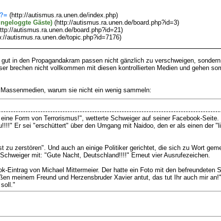
n?=
(http://autismus.ra.unen.de/index.php)
ingeloggte Gäste)
(http://autismus.ra.unen.de/board.php?id=3)
ttp://autismus.ra.unen.de/board.php?id=21)
p://autismus.ra.unen.de/topic.php?id=7176)
 gut in den Propagandakram passen nicht gänzlich zu verschweigen, sondern n
r brechen nicht vollkommen mit diesen kontrollierten Medien und gehen somi
n Massenmedien, warum sie nicht ein wenig sammeln:
eine Form von Terrorismus!", wetterte Schweiger auf seiner Facebook-Seite.
!!" Er sei "erschüttert" über den Umgang mit Naidoo, den er als einen der 
 zu zerstören". Und auch an einige Politiker gerichtet, die sich zu Wort gem
chweiger mit: "Gute Nacht, Deutschland!!!!" Erneut vier Ausrufezeichen.
k-Eintrag von Michael Mittermeier. Der hatte ein Foto mit den befreundeten 
außen meinem Freund und Herzensbruder Xavier antut, das tut Ihr auch mir an!",
soll."