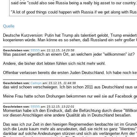
said one "could also see Russia being a really big asset to our country.
"A lot of good things could happen with Russia if we get along with Rus
Quelle
Deutsche Kurzversion: Putin hat Trump als talentiert gelobt, Trump erwid
kooperieren würde. Man könne es so sehen, daß Russland ein sehr großer Ge
Geschrieben von:
55555
am: 22.12.15,
14:29:58
Was passiert eigentlich an einem Ort, an welchem jeder "willkommen" ist?
Andere, die bisher dort lebten fühlen sich nicht mehr wohl.
Offenbar verlassen bereits die ersten Juden Deutschland. Ich habe noch ke
Geschrieben von:
Cathryn
am: 23.12.15,
11:44:38
das wird schoen verschwiegen. Ich bin schon 2011 aus Deutschland raus und
Meine Frau hatte schon Drohungen bekommen nur weil sie auf Facebook ges
Geschrieben von:
55555
am: 23.12.15,
13:22:01
Momentan habe ich den Eindruck, daß die Befürchtung durch diese "Willko
vor diesen Anschlägen eine andere Qualität als in Deutschland besaßen.
Das was ich zur Zeit in den hiesigen Reginemedien beobachte ist im Grund
sich die Leute kaum mehr als anzudeuten, daß sie nicht so ganz "lilientreu
dankbar auf solche Andeutungen stürzen und sich als verlängerter Arm der 