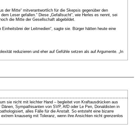
s der Mitte“ mitverantwortlich für die Skepsis gegenüber den
em Leser gefallen.“ Diese „Gefallsucht“, wie Herles es nennt, sei
noch die Mitte der Gesellschaft abgebildet.
inheitsbrei der Leitmedien“, sagte sie. Bürger hätten heute eine
exität reduzieren und eher auf Gefühle setzen als auf Argumente. „In
:
 um sie nicht mit leichter Hand – begleitet von Kraftausdrücken aus
er Dänen, Sympathisanten von SVP, AfD oder Le Pen, Donaldisten in
hologisiert, alles Fälle für die Anstalt. So entsteht eine bizarre
 extrem knauserig mit Toleranz, wenn ihre Ansichten nicht grenzenlos