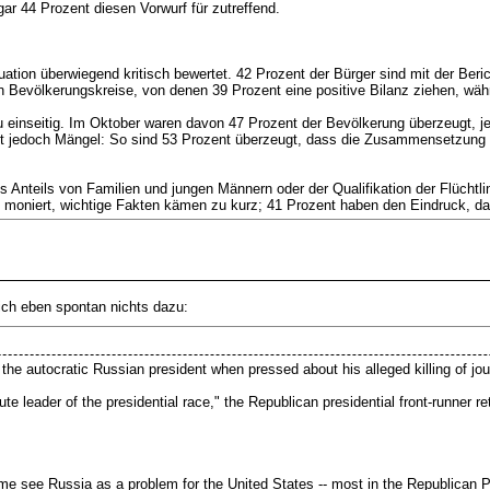
ar 44 Prozent diesen Vorwurf für zutreffend.
tuation überwiegend kritisch bewertet. 42 Prozent der Bürger sind mit der Beric
rten Bevölkerungskreise, von denen 39 Prozent eine positive Bilanz ziehen, wäh
u einseitig. Im Oktober waren davon 47 Prozent der Bevölkerung überzeugt, je
t jedoch Mängel: So sind 53 Prozent überzeugt, dass die Zusammensetzung der
 Anteils von Familien und jungen Männern oder der Qualifikation der Flüchtling
te moniert, wichtige Fakten kämen zu kurz; 41 Prozent haben den Eindruck, 
ich eben spontan nichts dazu:
 autocratic Russian president when pressed about his alleged killing of journa
te leader of the presidential race," the Republican presidential front-runner re
me see Russia as a problem for the United States -- most in the Republican P