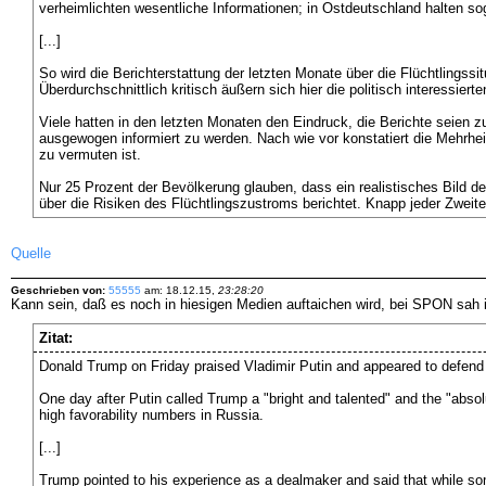
verheimlichten wesentliche Informationen; in Ostdeutschland halten sog
[...]
So wird die Berichterstattung der letzten Monate über die Flüchtlingssi
Überdurchschnittlich kritisch äußern sich hier die politisch interessie
Viele hatten in den letzten Monaten den Eindruck, die Berichte seien z
ausgewogen informiert zu werden. Nach wie vor konstatiert die Mehrhei
zu vermuten ist.
Nur 25 Prozent der Bevölkerung glauben, dass ein realistisches Bild des
über die Risiken des Flüchtlingszustroms berichtet. Knapp jeder Zwei
Quelle
Geschrieben von:
55555
am: 18.12.15,
23:28:20
Kann sein, daß es noch in hiesigen Medien auftaichen wird, bei SPON sah 
Zitat:
Donald Trump on Friday praised Vladimir Putin and appeared to defend the
One day after Putin called Trump a "bright and talented" and the "absolu
high favorability numbers in Russia.
[...]
Trump pointed to his experience as a dealmaker and said that while so