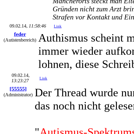
Mancherorts steckt man Elte
Gründen nicht zum Arzt bri
Strafen vor Kontakt und Ei
09.02.14,
11:58:46
Link
feder
Authismus scheint mi
(Autistenbereich)
immer wieder aufkom
lohnen, diese Schre
09.02.14,
Link
13:23:27
[55555]
Der Thread wurde nun
(Administrator)
das noch nicht gelese
"
Autismus-Spektrum