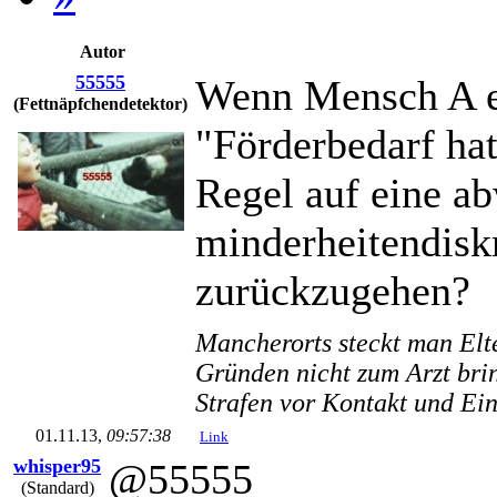
Autor
55555
Wenn Mensch A e
(Fettnäpfchendetektor)
"Förderbedarf hat
Regel auf eine a
minderheitendisk
zurückzugehen?
Mancherorts steckt man Elte
Gründen nicht zum Arzt bri
Strafen vor Kontakt und Ei
01.11.13,
09:57:38
Link
whisper95
@55555
(Standard)