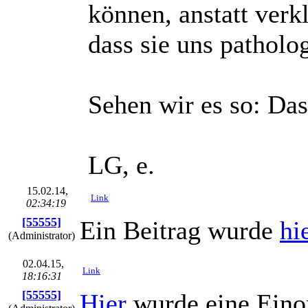
können, anstatt verkl
dass sie uns patholo
Sehen wir es so: Das 
LG, e.
15.02.14,
Link
02:34:19
[55555]
Ein Beitrag wurde
hi
(Administrator)
02.04.15,
Link
18:16:31
[55555]
Hier
wurde eine Einor