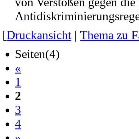
von Verstößen gegen die
Antidiskriminierungsreg
[
Druckansicht
|
Thema zu F
Seiten(4)
«
1
2
3
4
»